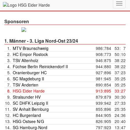
Toggl
navig
Sponsoren
1. Männer - 3. Liga Nord-Ost 23/24
1.
MTV Braunschweig
986
:
784
53
:
7
2.
HC Empor Rostock
908
:
773
50
:
10
3.
TSV Altenholz
946
:
875
38
:
22
4.
Füchse Berlin Reinickendorf II
944
:
880
38
:
22
5.
Oranienburger HC
927
:
896
37
:
23
6.
SC Magdeburg II
981
:
945
35
:
25
7.
TSV Anderten
890
:
854
35
:
25
8.
HSG Eider Harde
913
:
895
33
:
27
9.
Stralsunder HV
879
:
879
30
:
30
10.
SC DHFK Leipzig II
939
:
942
27
:
33
11.
SV Anhalt Bernburg
855
:
896
25
:
35
12.
HC Burgenland
844
:
905
24
:
36
13.
HSG Ostsee N/G
826
:
905
20
:
40
14.
SG Hamburg-Nord
797
:
923
13
:
47