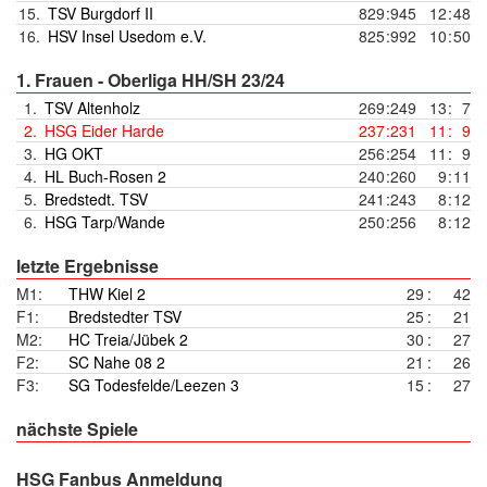
15.
TSV Burgdorf II
829
:
945
12
:
48
16.
HSV Insel Usedom e.V.
825
:
992
10
:
50
1. Frauen - Oberliga HH/SH 23/24
1.
TSV Altenholz
269
:
249
13
:
7
2.
HSG Eider Harde
237
:
231
11
:
9
3.
HG OKT
256
:
254
11
:
9
4.
HL Buch-Rosen 2
240
:
260
9
:
11
5.
Bredstedt. TSV
241
:
243
8
:
12
6.
HSG Tarp/Wande
250
:
256
8
:
12
letzte Ergebnisse
M1:
THW Kiel 2
29
:
42
F1:
Bredstedter TSV
25
:
21
M2:
HC Treia/Jübek 2
30
:
27
F2:
SC Nahe 08 2
21
:
26
F3:
SG Todesfelde/Leezen 3
15
:
27
nächste Spiele
HSG Fanbus Anmeldung