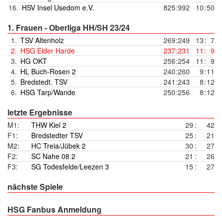
16.
HSV Insel Usedom e.V.
825
:
992
10
:
50
1. Frauen - Oberliga HH/SH 23/24
1.
TSV Altenholz
269
:
249
13
:
7
2.
HSG Eider Harde
237
:
231
11
:
9
3.
HG OKT
256
:
254
11
:
9
4.
HL Buch-Rosen 2
240
:
260
9
:
11
5.
Bredstedt. TSV
241
:
243
8
:
12
6.
HSG Tarp/Wande
250
:
256
8
:
12
letzte Ergebnisse
M1:
THW Kiel 2
29
:
42
F1:
Bredstedter TSV
25
:
21
M2:
HC Treia/Jübek 2
30
:
27
F2:
SC Nahe 08 2
21
:
26
F3:
SG Todesfelde/Leezen 3
15
:
27
nächste Spiele
HSG Fanbus Anmeldung