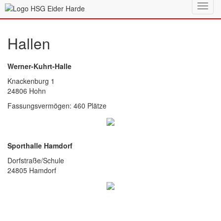
Toggl
navig
Hallen
Werner-Kuhrt-Halle
Knackenburg 1
24806 Hohn
Fassungsvermögen: 460 Plätze
Sporthalle Hamdorf
Dorfstraße/Schule
24805 Hamdorf