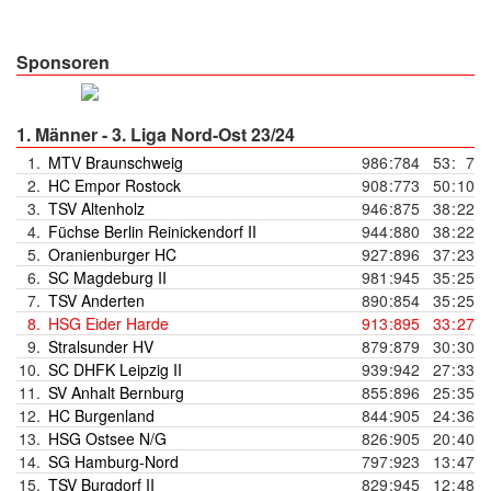
Sponsoren
1. Männer - 3. Liga Nord-Ost 23/24
1.
MTV Braunschweig
986
:
784
53
:
7
2.
HC Empor Rostock
908
:
773
50
:
10
3.
TSV Altenholz
946
:
875
38
:
22
4.
Füchse Berlin Reinickendorf II
944
:
880
38
:
22
5.
Oranienburger HC
927
:
896
37
:
23
6.
SC Magdeburg II
981
:
945
35
:
25
7.
TSV Anderten
890
:
854
35
:
25
8.
HSG Eider Harde
913
:
895
33
:
27
9.
Stralsunder HV
879
:
879
30
:
30
10.
SC DHFK Leipzig II
939
:
942
27
:
33
11.
SV Anhalt Bernburg
855
:
896
25
:
35
12.
HC Burgenland
844
:
905
24
:
36
13.
HSG Ostsee N/G
826
:
905
20
:
40
14.
SG Hamburg-Nord
797
:
923
13
:
47
15.
TSV Burgdorf II
829
:
945
12
:
48