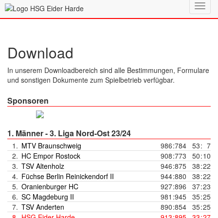
Toggl
navig
Download
In unserem Downloadbereich sind alle Bestimmungen, Formulare
und sonstigen Dokumente zum Spielbetrieb verfügbar.
Sponsoren
1. Männer - 3. Liga Nord-Ost 23/24
1.
MTV Braunschweig
986
:
784
53
:
7
2.
HC Empor Rostock
908
:
773
50
:
10
3.
TSV Altenholz
946
:
875
38
:
22
4.
Füchse Berlin Reinickendorf II
944
:
880
38
:
22
5.
Oranienburger HC
927
:
896
37
:
23
6.
SC Magdeburg II
981
:
945
35
:
25
7.
TSV Anderten
890
:
854
35
:
25
8.
HSG Eider Harde
913
:
895
33
:
27