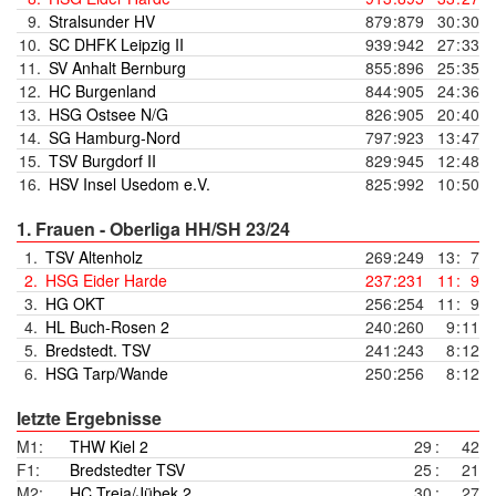
9.
Stralsunder HV
879
:
879
30
:
30
10.
SC DHFK Leipzig II
939
:
942
27
:
33
11.
SV Anhalt Bernburg
855
:
896
25
:
35
12.
HC Burgenland
844
:
905
24
:
36
13.
HSG Ostsee N/G
826
:
905
20
:
40
14.
SG Hamburg-Nord
797
:
923
13
:
47
15.
TSV Burgdorf II
829
:
945
12
:
48
16.
HSV Insel Usedom e.V.
825
:
992
10
:
50
1. Frauen - Oberliga HH/SH 23/24
1.
TSV Altenholz
269
:
249
13
:
7
2.
HSG Eider Harde
237
:
231
11
:
9
3.
HG OKT
256
:
254
11
:
9
4.
HL Buch-Rosen 2
240
:
260
9
:
11
5.
Bredstedt. TSV
241
:
243
8
:
12
6.
HSG Tarp/Wande
250
:
256
8
:
12
letzte Ergebnisse
M1:
THW Kiel 2
29
:
42
F1:
Bredstedter TSV
25
:
21
M2:
HC Treia/Jübek 2
30
:
27